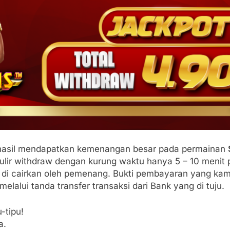
hasil mendapatkan kemenangan besar pada permainan
ulir withdraw dengan kurung waktu hanya 5 – 10 menit 
t di cairkan oleh pemenang. Bukti pembayaran yang ka
lalui tanda transfer transaksi dari Bank yang di tuju.
u-tipu!
a.