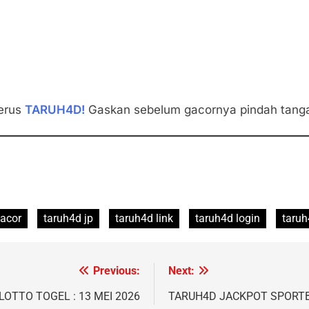
terus
TARUH4D!
Gaskan sebelum gacornya pindah tang
gacor
taruh4d jp
taruh4d link
taruh4d login
taruh
Previous:
Next:
OTTO TOGEL : 13 MEI 2026
TARUH4D JACKPOT SPORTBOO