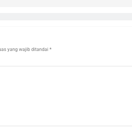
uas yang wajib ditandai
*