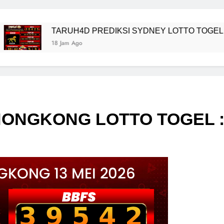
TARUH4D PREDIKSI HONGKONG 
TARUH4D PREDIKSI SYDNEY LOTTO TOGEL : 07 AGUSTU
18 Jam Ago
TARUH4D PREDIKSI SYDNEY
TARUH4D JACKPOT SLOT MAHJON
TARUH4D PREDIKSI HONGKONG 
ONGKONG LOTTO TOGEL : 