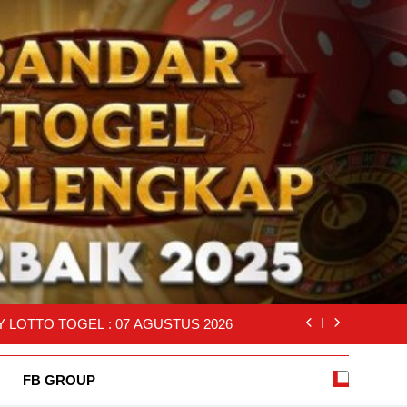
LOTTO TOGEL : 06 AGUSTUS 2026
LOTTO TOGEL : 07 AGUSTUS 2026
 LOTTO TOGEL : 07 AGUSTUS 2026
G WAYS Rp.19.900.000,- LUNAS!!!
FB GROUP
LOTTO TOGEL : 06 AGUSTUS 2026