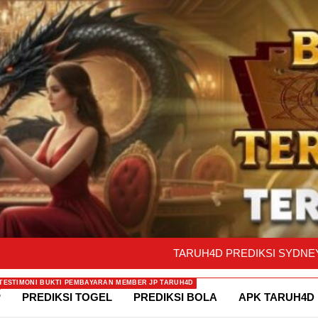
TARUH4D PREDIKSI HONGKONG 
TARUH4D PREDIKSI HONGKONG 
TARUH4D PREDIKSI SYDNEY
KTI JP TARUH4D
TESTIMONI BUKTI PEMBAYARAN MEMBER JP TARUH4D
TARUH4D JACKPOT SLOT MAHJON
LING TERPERCAYA DIBUMI
P
PREDIKSI TOGEL
PREDIKSI BOLA
APK TARUH4D
TARUH4D PREDIKSI HONGKONG 