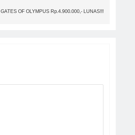
ATES OF OLYMPUS Rp.4.900.000,- LUNAS!!!