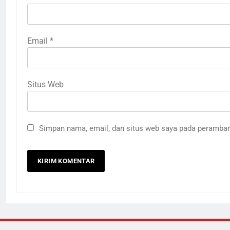
Email
*
Situs Web
Simpan nama, email, dan situs web saya pada peramban 