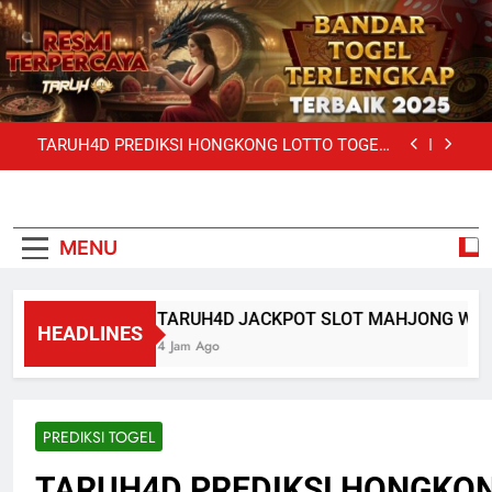
Skip
to
TARUH4D PREDIKSI SYDNEY LOTTO TOGEL : 06
content
AGUSTUS 2026
TARUH4D JACKPOT SLOT MAHJONG
WAYS Rp.19.900.000,- LUNAS!!!
TARUH4D PREDIKSI HONGKONG LOTTO TOGEL :
06 AGUSTUS 2026
TARUH4D PREDIKSI SINGAPORE TOGEL : 06
BUKTI JP
AGUSTUS 2026
SITUS PALING TERPERCAYA
TARUH4D PREDIKSI SYDNEY LOTTO TOGEL : 06
MENU
TARUH4D
DIBUMI
AGUSTUS 2026
TARUH4D JACKPOT SLOT MAHJONG
WAYS Rp.19.900.000,- LUNAS!!!
TARUH4D JACKPOT SLOT MAHJONG WAYS Rp
HEADLINES
TARUH4D PREDIKSI HONGKONG LOTTO TOGEL :
4 Jam Ago
06 AGUSTUS 2026
TARUH4D PREDIKSI SINGAPORE TOGEL : 06
AGUSTUS 2026
PREDIKSI TOGEL
TARUH4D PREDIKSI SYDNEY LOTTO TOGEL : 06
AGUSTUS 2026
TARUH4D PREDIKSI HONGKONG