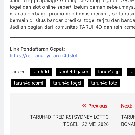
Jadi, tunggu apalagi? Gabung sekarang juga di TARUH
togel dan slot online seperti belum pernah sebelumnya. 
nikmati berbagai promo dan bonus menarik, serta ra
bermain di situs bandar prediksi togel terjitu dan banda
Jadilah bagian dari komunitas TARUH4D dan raih kem
Link Pendaftaran Cepat:
https://rebrand.ly/Taruh4dslot
Tagged:
taruh4d
taruh4d gacor
taruh4d jp
ta
taruh4d resmi
taruh4d togel
taruh4d toto
Previous:
Next:
Navigasi
pos
TARUH4D PREDIKSI SYDNEY LOTTO
TARU
TOGEL : 22 MEI 2026
BONAN