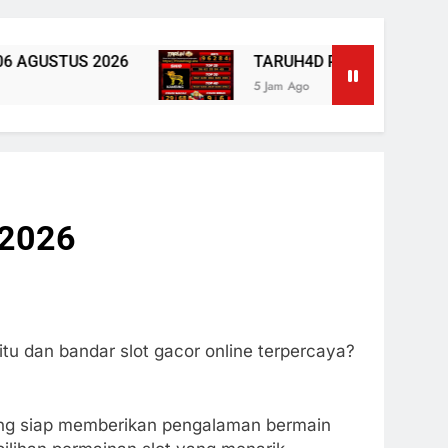
NG WAYS Rp.19.900.000,- LUNAS!!!
S 2026
TARUH4D PREDIKSI SINGAPORE TOGE
G LOTTO TOGEL : 06 AGUSTUS 2026
5 Jam Ago
INGAPORE TOGEL : 06 AGUSTUS 2026
EY LOTTO TOGEL : 06 AGUSTUS 2026
 2026
itu dan bandar slot gacor online terpercaya?
 yang siap memberikan pengalaman bermain