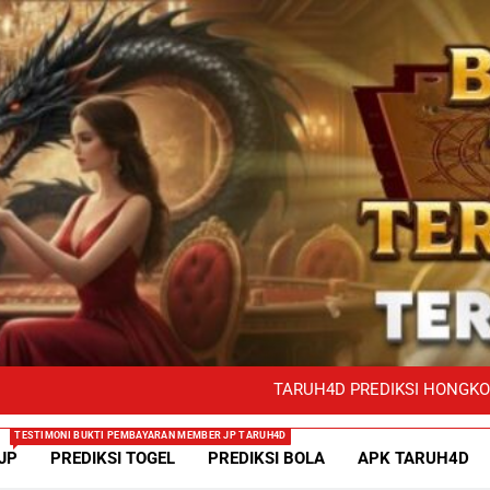
TARUH4D PREDIKSI SYDN
TARUH4D JACKPOT SLOT MAHJO
TARUH4D PREDIKSI HONGKON
KTI JP TARUH4D
TARUH4D PREDIKSI S
TESTIMONI BUKTI PEMBAYARAN MEMBER JP TARUH4D
LING TERPERCAYA DIBUMI
JP
PREDIKSI TOGEL
PREDIKSI BOLA
APK TARUH4D
TARUH4D PREDIKSI SYDN