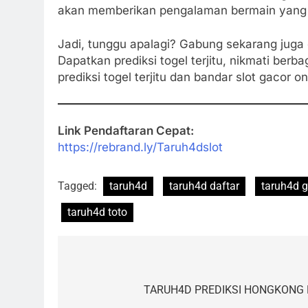
akan memberikan pengalaman bermain yang 
Jadi, tunggu apalagi? Gabung sekarang juga
Dapatkan prediksi togel terjitu, nikmati be
prediksi togel terjitu dan bandar slot gaco
Link Pendaftaran Cepat:
https://rebrand.ly/Taruh4dslot
Tagged:
taruh4d
taruh4d daftar
taruh4d 
taruh4d toto
Navigasi
pos
TARUH4D PREDIKSI HONGKONG L