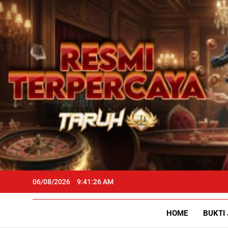
Skip
to
content
06/08/2026
9:41:27 AM
BU
SITUS PA
HOME
BUKTI 